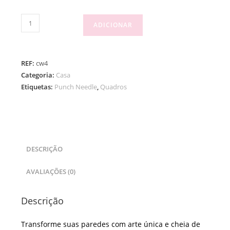
Quantidade
ADICIONAR
de
Colours
on
REF:
cw4
Wood
Categoria:
Casa
#4
Etiquetas:
Punch Needle
,
Quadros
DESCRIÇÃO
AVALIAÇÕES (0)
Descrição
Transforme suas paredes com arte única e cheia de