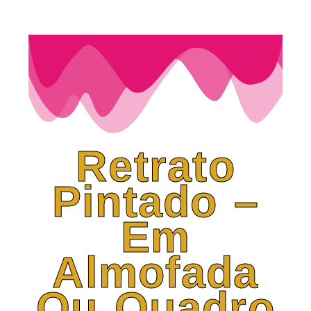
Retrato
Pintado –
Em
Almofada
Ou Quadro