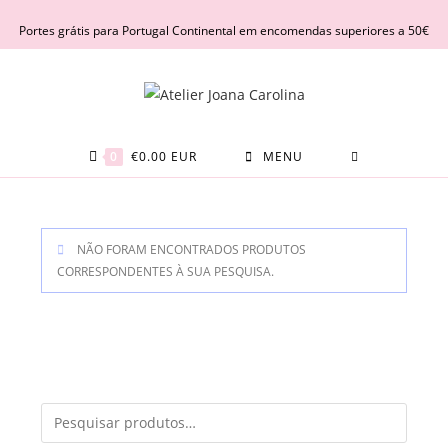
Skip
Portes grátis para Portugal Continental em encomendas superiores a 50€
to
content
0
€
0.00
EUR
MENU
NÃO FORAM ENCONTRADOS PRODUTOS
CORRESPONDENTES À SUA PESQUISA.