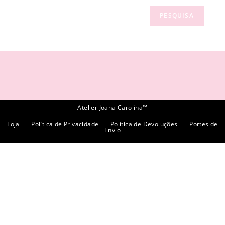
PESQUISA
Atelier Joana Carolina™
Loja
Política de Privacidade
Política de Devoluções
Portes de
Envio