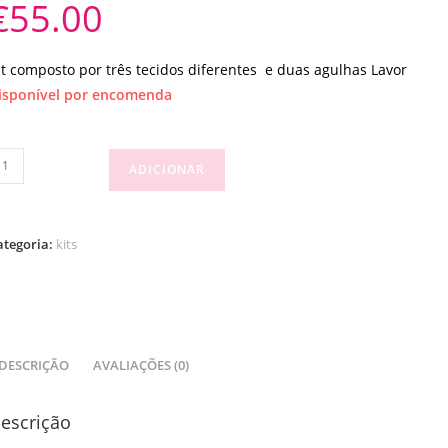
€
55.00
it composto por três tecidos diferentes e duas agulhas Lavor
isponível por encomenda
uantidade
ADICIONAR
e
t
ategoria:
kits
ecidos
gulhas
DESCRIÇÃO
AVALIAÇÕES (0)
escrição