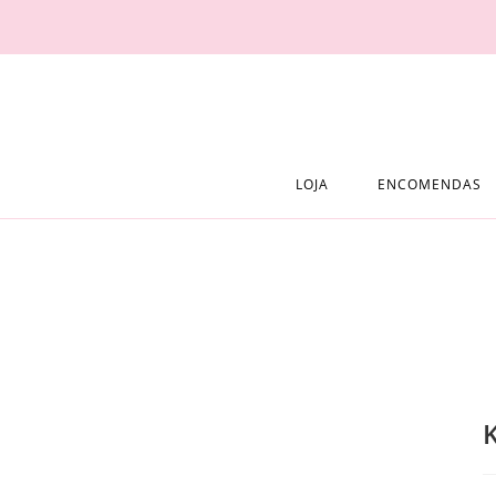
Skip
to
content
LOJA
ENCOMENDAS
K