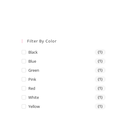
Filter By Color
Black
(1)
Blue
(1)
Green
(1)
Pink
(1)
Red
(1)
White
(1)
Yellow
(1)