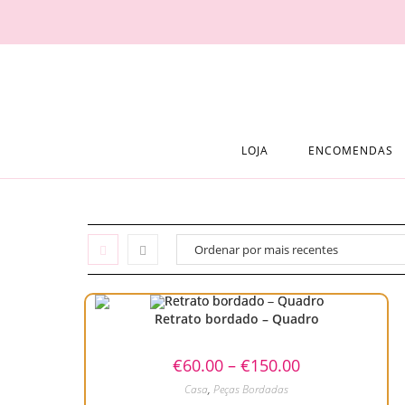
Skip
to
content
LOJA
ENCOMENDAS
Retrato bordado – Quadro
Price
€
60.00
–
€
150.00
range:
€60.00
Casa
,
Peças Bordadas
through