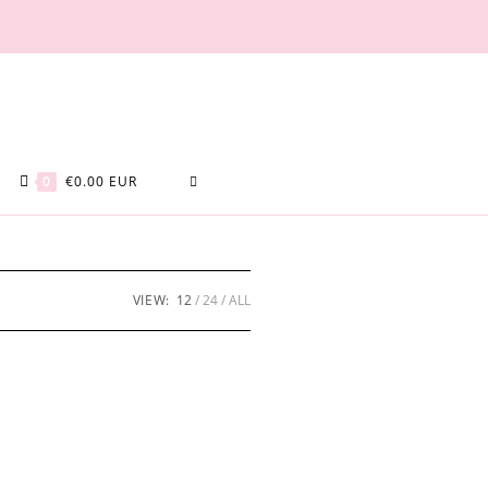
TOGGLE
0
€
0.00
EUR
WEBSITE
VIEW:
12
24
ALL
SEARCH