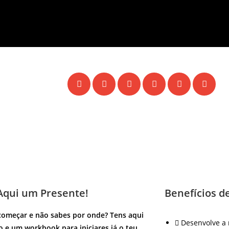
Aqui um Presente!
Benefícios d
começar e não sabes por onde? Tens aqui
Desenvolve a
 e um workbook para iniciares já o teu