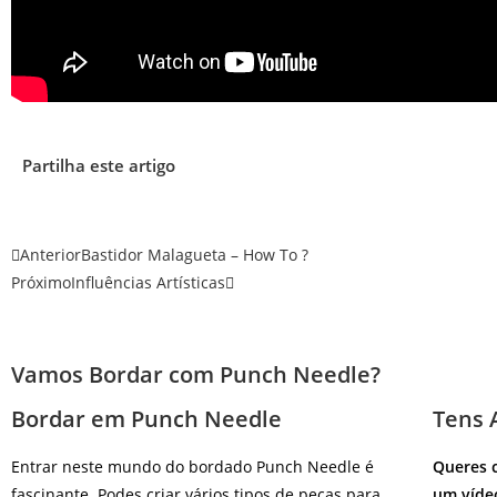
Partilha este artigo
Anterior
Bastidor Malagueta – How To ?️
Próximo
Influências Artísticas
Vamos Bordar com Punch Needle?
Bordar em Punch Needle
Tens 
Entrar neste mundo do bordado Punch Needle é
Queres 
fascinante. Podes criar vários tipos de peças para
um vídeo