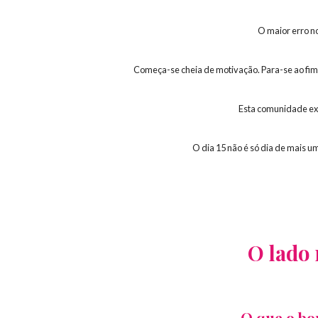
O maior erro no
Começa-se cheia de motivação. Para-se ao fim
Esta comunidade exi
O dia 15 não é só dia de mais u
O lado 
O que o bo