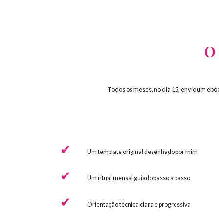
O 
Todos os meses, no dia 15, envio um ebo
Um template original desenhado por mim
Um ritual mensal guiado passo a passo
Orientação técnica clara e progressiva